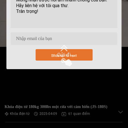
Gửi đi
Khóa điện từ 180kg 300lbs một cửa với cảm biến (JS-180S)
Khóa điện từ
2025-04-09
61 quan điểm