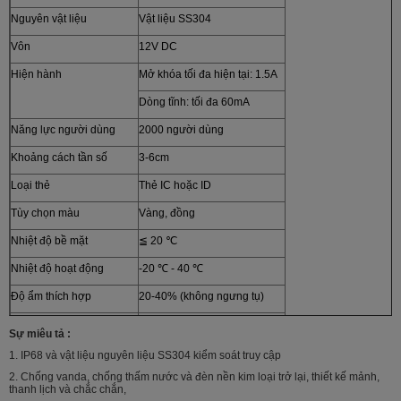
Nguyên vật liệu
Vật liệu SS304
Vôn
12V DC
Hiện hành
Mở khóa tối đa hiện tại: 1.5A
Dòng tĩnh: tối đa 60mA
Năng lực người dùng
2000 người dùng
Khoảng cách tần số
3-6cm
Loại thẻ
Thẻ IC hoặc ID
Tùy chọn màu
Vàng, đồng
Nhiệt độ bề mặt
≦ 20 ℃
Nhiệt độ hoạt động
-20 ℃ - 40 ℃
Độ ẩm thích hợp
20-40% (không ngưng tụ)
Phương pháp cửa mở
Thẻ, mật khẩu, thẻ + mật khẩu
Sự miêu tả :
Thời gian chuyển tiếp cửa
1-99S
1. IP68 và vật liệu nguyên liệu SS304 kiểm soát truy cập
2. Chống vanda, chống thấm nước và đèn nền kim loại trở lại, thiết kế mảnh,
Cân nặng:
0,45kg
thanh lịch và chắc chắn,