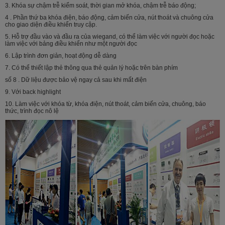
Đóng gói tiêu chuẩn:
30pc
3. Khóa sự chậm trễ kiểm soát, thời gian mở khóa, chậm trễ báo động;
4 . Phần thứ ba khóa điện, báo động, cảm biến cửa, nút thoát và chuông cửa
Kích thước hộp:
54L * 20W * 30.5H (cm
cho giao diện điều khiển truy cập.
5. Hỗ trợ đầu vào và đầu ra của wiegand, có thể làm việc với người đọc hoặc
làm việc với bảng điều khiển như một người đọc
6. Lập trình đơn giản, hoạt động dễ dàng
7. Có thể thiết lập thẻ thông qua thẻ quản lý hoặc trên bàn phím
số 8 . Dữ liệu được bảo vệ ngay cả sau khi mất điện
9. Với back highlight
10. Làm việc với khóa từ, khóa điện, nút thoát, cảm biến cửa, chuông, báo
thức, trình đọc nô lệ