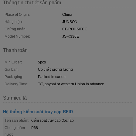
Thông tin chi tiết sản phẩm
Place of Origin:
China
Hàng hiệu:
JUNSON
Chứng nhận:
CE/ROHS/FCC
Model Number:
JS-K336E
Thanh toán
Min Order:
5pcs
Giá bán:
Có thể thương lượng
Packaging:
Packed in carton
Delivery Time:
T/T, paypal or western Union in advance
Sự miêu tả
Hệ thống kiểm soát truy cập RFID
Tên sản phẩm:
Kiểm soát truy cập độc lập
Chống thấm
IP68
nước: