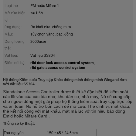
Loại thẻ:
EM hoặc Mifare 1
Mở cửa hiện
<= 1.5A
tại::
ứng dụng:
Ra khỏi cửa, chống mưa
Màu:
Tùy chọn vàng, bạc, đồng
Dung lượng
2000user
thẻ:
Vật liệu:
Vật liệu SS304
rfid door lock access control system
Điểm nổi bật:
,
rfid gate access control system
Hệ thống Kiểm soát Truy cập Khóa thông minh thông minh Wiegand đơn
với Vật liệu SS304
Standalone Access Controller
được thiết kế đặc biệt để kiểm soát
các lối vào của các tòa nhà, khu dân cư, nhà máy, Nó sẽ cung cấp
cho người dùng một giải pháp hệ thống kiểm soát truy cập trực tiếp
và an toàn. Nó hỗ trợ bốn cách để mở cửa: Thẻ định vị, mật khẩu,
thẻ kết nối cộng với mật khẩu, mật mã
lực với
tín hiệu báo động
Emid hoặc Mifare Card
.
Thông số kỹ thuật:
Thứ nguyên
150 * 45 * 24.5mm