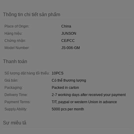
Thông tin chi tiết sản phẩm
Place of Origin:
China
Hàng hiệu:
JUNSON
Chứng nhận:
CE/FCC
Model Number:
JS-006-GM
Thanh toán
Số lượng đặt hàng tối thiểu:
10PCS
Giá bán:
Có thể thương lượng
Packaging:
Packed in carton
Delivery Time:
2-7 working days after received your payment
Payment Terms:
T/T, paypal or western Union in advance
Supply Ability:
5000 pcs per month
Sự miêu tả