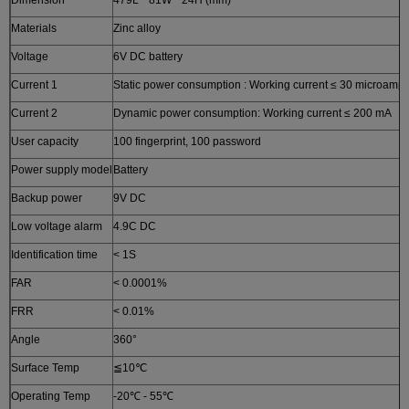
Materials
Zinc alloy
Voltage
6V DC battery
Current 1
Static power consumption : Working current ≤ 30 microamp
Current 2
Dynamic power consumption: Working current ≤ 200 mA
User capacity
100 fingerprint, 100 password
Power supply model
Battery
Backup power
9V DC
Low voltage alarm
4.9C DC
Identification time
< 1S
FAR
< 0.0001%
FRR
< 0.01%
Angle
360°
Surface Temp
≦10℃
Operating Temp
-20℃ - 55℃