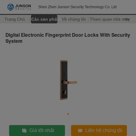
Shen Zhen Junson Security Technology Co. Ltd
Trang Chủ
Các sản phẩm
Về chúng tôi
Tham quan nhà máy
>>
Digital Electronic Fingerprint Door Locks With Security
System
Giá tốt nhất
Liên hệ chúng tôi