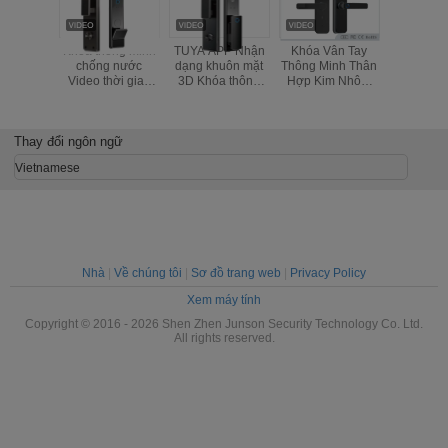
Khóa thông minh
TUYA APP Nhận
Khóa Vân Tay
Khóa cử
chống nước
dạng khuôn mặt
Thông Minh Thân
dạng khu
Video thời gian
3D Khóa thông
Hợp Kim Nhôm
thông mi
thực Nhận dạng
minh vân tay
Và Nhiều Phương
truy cập 
khuôn mặt 3d
Pháp Mở Khóa
tay, V
Khóa vân tay
Intercom 
Thay đổi ngôn ngữ
thông minh
Ap
Vietnamese
Nhà
|
Về chúng tôi
|
Sơ đồ trang web
|
Privacy Policy
Xem máy tính
Copyright © 2016 - 2026 Shen Zhen Junson Security Technology Co. Ltd.
All rights reserved.