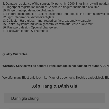
4. Damage resistance of the sensor: 4H pencil hit 1000 times in a row,will not d
5. Fingerprint registration module: Generate a fingerprint module at a time
10. Fingerprint update mode: Automatic
11 Fingerprint information: Battery disconnect and replace, the information will no
12 Light interference: Avoid direct glare
13 Collector: Hard glass, nano-treated surface, extremely wearable
15 Control Systems: Individually controlled with dual-core dual circuit
16. Password design Optional change set
17. Password length: Six Numbers
Quality Guarantee:
Warranty Service will be honored if the damage is not caused by human, JUNS
We offer many Electronic lock, like: Magnetic door lock, Electric deadbolt lock, Elec
Xếp Hạng & Đánh Giá
Đánh giá chung