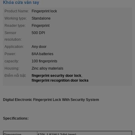
Khóa cửa vân tay
Product Name:
Fingerprint lock
Working type:
Standalone
Reader type:
Fingerprint
Sensor
500 DPI
resolution:
Application:
Any door
Power:
8AA batteries
capacity:
100 fingerprints
Housing:
Zinc alloy materials
fingerprint security door lock
Điểm nổi bật:
,
fingerprint recognition door locks
Digital Electronic Fingerprint Lock With Security System
Specifications:
Dimension
479L * 81W * 24H (mm)