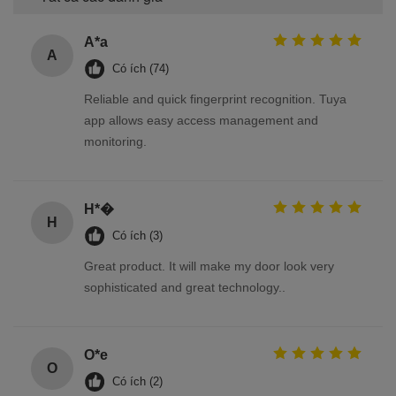
A*a
A
Có ích (74)
Reliable and quick fingerprint recognition. Tuya
app allows easy access management and
monitoring.
H*�
H
Có ích (3)
Great product. It will make my door look very
sophisticated and great technology..
O*e
O
Có ích (2)