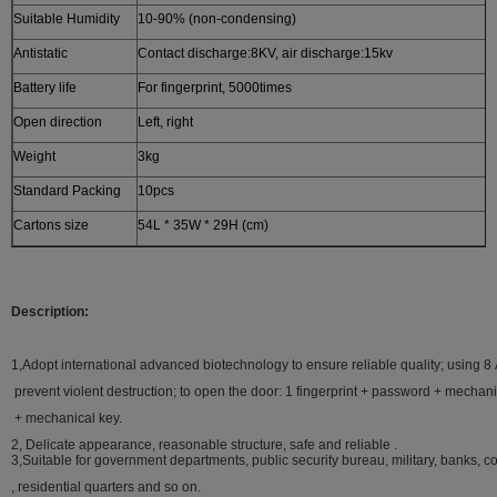
Suitable Humidity
10-90% (non-condensing)
Antistatic
Contact discharge:8KV, air discharge:15kv
Battery life
For fingerprint, 5000times
Open direction
Left, right
Weight
3kg
Standard Packing
10pcs
Cartons size
54L * 35W * 29H (cm)
Description:
1,Adopt international advanced biotechnology to ensure reliable quality; using 8
prevent violent destruction; to open the door: 1 fingerprint + password + mechan
+ mechanical key.
2, Delicate appearance, reasonable structure, safe and reliable .
3,Suitable for government departments, public security bureau, military, banks, cou
, residential quarters and so on.