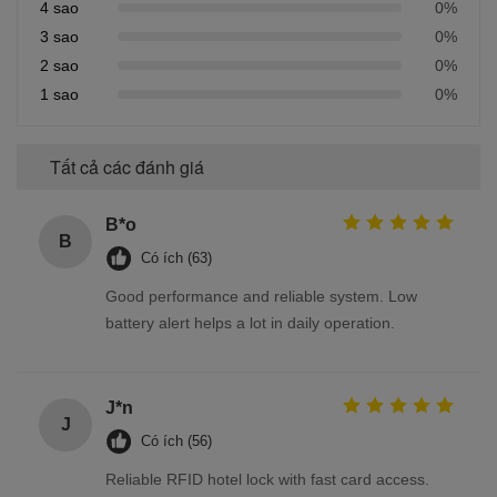
4 sao
0%
3 sao
0%
2 sao
0%
1 sao
0%
Tất cả các đánh giá
B*o
B
Có ích (63)
Good performance and reliable system. Low
battery alert helps a lot in daily operation.
J*n
J
Có ích (56)
Reliable RFID hotel lock with fast card access.