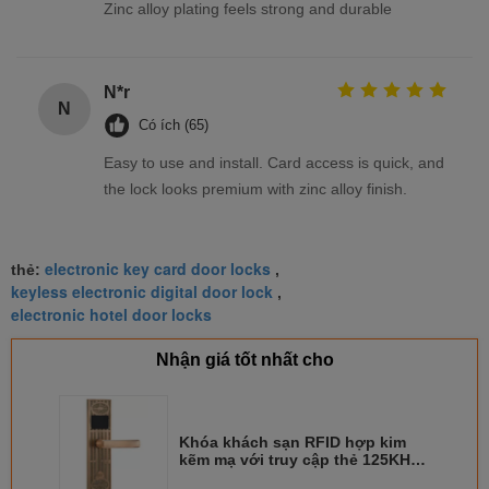
Zinc alloy plating feels strong and durable
N*r
N
Có ích (65)
Easy to use and install. Card access is quick, and
the lock looks premium with zinc alloy finish.
electronic key card door locks
thẻ:
,
keyless electronic digital door lock
,
electronic hotel door locks
Nhận giá tốt nhất cho
Khóa khách sạn RFID hợp kim
kẽm mạ với truy cập thẻ 125KHz /
13.56MHz và cảnh báo pin yếu