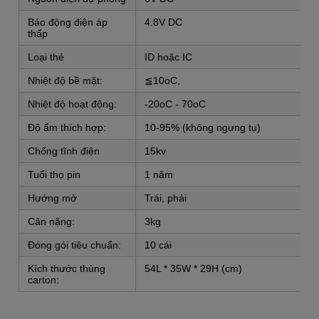
Báo động điện áp
4.8V DC
thấp
Loại thẻ
ID hoặc IC
Nhiệt độ bề mặt:
≦10oC,
Nhiệt độ hoạt động:
-20oC - 70oC
Độ ẩm thích hợp:
10-95% (không ngưng tụ)
Chống tĩnh điện
15kv
Tuổi thọ pin
1 năm
Hướng mở
Trái, phải
Cân nặng:
3kg
Đóng gói tiêu chuẩn:
10 cái
Kích thước thùng
54L * 35W * 29H (cm)
carton: