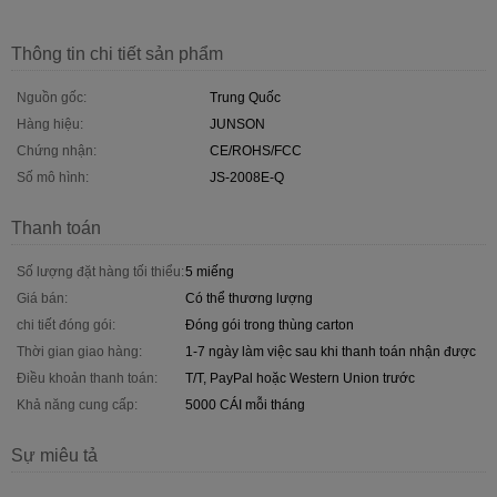
Thông tin chi tiết sản phẩm
Nguồn gốc:
Trung Quốc
Hàng hiệu:
JUNSON
Chứng nhận:
CE/ROHS/FCC
Số mô hình:
JS-2008E-Q
Thanh toán
Số lượng đặt hàng tối thiểu:
5 miếng
Giá bán:
Có thể thương lượng
chi tiết đóng gói:
Đóng gói trong thùng carton
Thời gian giao hàng:
1-7 ngày làm việc sau khi thanh toán nhận được
Điều khoản thanh toán:
T/T, PayPal hoặc Western Union trước
Khả năng cung cấp:
5000 CÁI mỗi tháng
Sự miêu tả