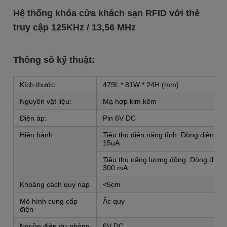
Hệ thống khóa cửa khách sạn RFID với thẻ
truy cập 125KHz / 13,56 MHz
Thông số kỹ thuật:
Kích thước:
479L * 81W * 24H (mm)
Nguyên vật liệu:
Mạ hợp kim kẽm
Điện áp:
Pin 6V DC
Hiện hành :
Tiêu thụ điện năng tĩnh: Dòng điện làm
15uA
Tiêu thụ năng lượng động: Dòng điện 
300 mA
Khoảng cách quy nạp
<5cm
Mô hình cung cấp
Ắc quy
điện
Nguồn điện dự phòng
6V DC