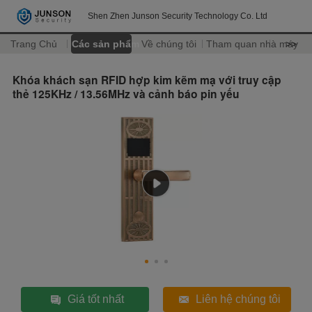
Shen Zhen Junson Security Technology Co. Ltd
Trang Chủ
Các sản phẩm
Về chúng tôi
Tham quan nhà máy
>>
Khóa khách sạn RFID hợp kim kẽm mạ với truy cập
thẻ 125KHz / 13.56MHz và cảnh báo pin yếu
Giá tốt nhất
Liên hệ chúng tôi