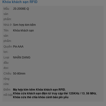
Khóa khách sạn RFID
Mẫu
JS-2008E-Q
sản
phẩm:
Nhà ở:
Sơn hợp kim kẽm
Tên
Khóa khách sạn
sản
phẩm:
Quyền
Pin AAA
lực:
Loại
NHẬN DẠNG
đầu
đọc:
Chiều
50-80mm
rộng
cửa:
Mạ hợp kim kẽm Khóa khách sạn RFID
Điểm
,
Khóa cửa khách sạn điện tử truy cập thẻ 125KHz / 13
56 MHz
,
,
nổi bật:
Khóa cửa thẻ chìa khóa cảnh báo pin yếu