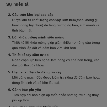
Sự miêu tả
Cấu trúc kim loại cao cấp
Được làm từ chất lượng cao
hợp kim kẽm
(thép không gỉ
hoặc đồng tùy chọn) để tăng cường độ bền, sức mạnh và
tính bảo mật.
Lõi khóa thông minh siêu mỏng
Thiết kế lõi khóa mỏng giúp giảm thiểu hư hỏng cửa trong
quá trình lắp đặt và đảm bảo vừa khít hơn.
Thiết kế tay cầm tự do
Ngăn chặn lực bên ngoài làm hỏng cơ chế bên trong, kéo
dài tuổi thọ của khóa.
Hiệu suất điện tử đáng tin cậy
Mỗi bảng mạch đều được kiểm tra riêng để đảm bảo hoạt
động ổn định và độ bền lâu dài.
Cảnh báo pin yếu
Tích hợp chỉ báo điện áp thấp nhắc nhở người dùng thay
pin kịp thời.
Tùy chọn truy cập khẩn cấp