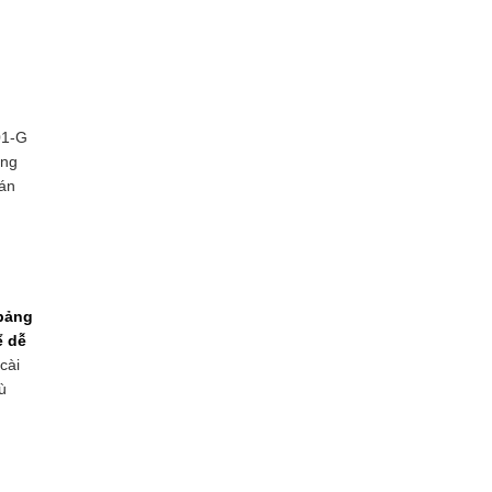
01-G
ung
 án
 bảng
ể dễ
cài
ù