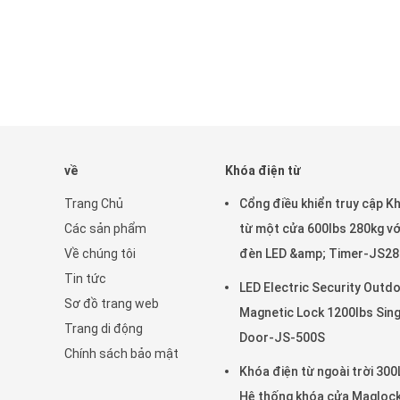
về
Khóa điện từ
Trang Chủ
Cổng điều khiển truy cập K
Các sản phẩm
từ một cửa 600lbs 280kg vớ
Về chúng tôi
đèn LED &amp; Timer-JS2
Tin tức
LED Electric Security Outd
Sơ đồ trang web
Magnetic Lock 1200lbs Sing
Trang di động
Door-JS-500S
Chính sách bảo mật
Khóa điện từ ngoài trời 300
Hệ thống khóa cửa Magloc