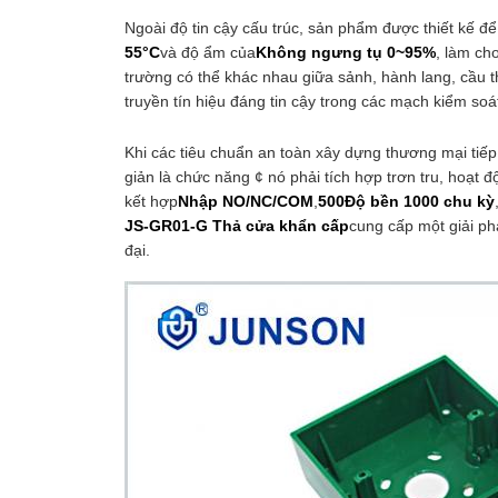
Ngoài độ tin cậy cấu trúc, sản phẩm được thiết kế để
55°C
và độ ẩm của
Không ngưng tụ 0~95%
, làm ch
trường có thể khác nhau giữa sảnh, hành lang, cầu t
truyền tín hiệu đáng tin cậy trong các mạch kiểm soá
Khi các tiêu chuẩn an toàn xây dựng thương mại tiếp
giản là chức năng ¢ nó phải tích hợp trơn tru, hoạt 
kết hợp
Nhập NO/NC/COM
,
500Độ bền 1000 chu kỳ
JS-GR01-G Thả cửa khẩn cấp
cung cấp một giải ph
đại.