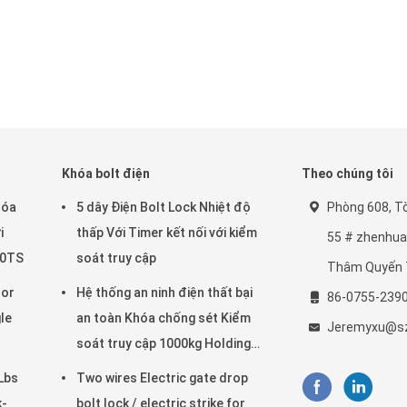
Khóa bolt điện
Theo chúng tôi
hóa
5 dây Điện Bolt Lock Nhiệt độ
Phòng 608, Tò
i
thấp Với Timer kết nối với kiểm
55 # zhenhua 
80TS
soát truy cập
Thâm Quyến 
oor
Hệ thống an ninh điện thất bại
86-0755-239
le
an toàn Khóa chống sét Kiểm
Jeremyxu@sz
soát truy cập 1000kg Holding
Force
Lbs
Two wires Electric gate drop
k-
bolt lock / electric strike for