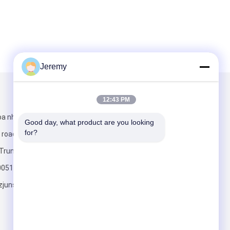
Jeremy
Gửi thư cho chúng tôi
12:43 PM
a nhà Shibida,
Good day, what product are you looking 
for?
road, Futian,
Trung Quốc
00515
junson.com
Gửi