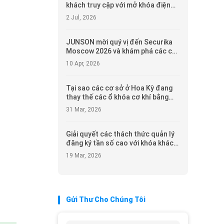
khách truy cập với mở khóa điện
thoại thông minh và ủy quyền tạm
2 Jul, 2026
thời
JUNSON mời quý vị đến Securika
Moscow 2026 và khám phá các cơ
hội kiểm soát truy cập ở Nga
10 Apr, 2026
Tại sao các cơ sở ở Hoa Kỳ đang
thay thế các ổ khóa cơ khí bằng
các ổ khóa điện từ không bị hỏng
31 Mar, 2026
Giải quyết các thách thức quản lý
đăng ký tần số cao với khóa khách
sạn JS-HL2020E và 1000 hồ sơ mở
19 Mar, 2026
khóa
Gửi Thư Cho Chúng Tôi