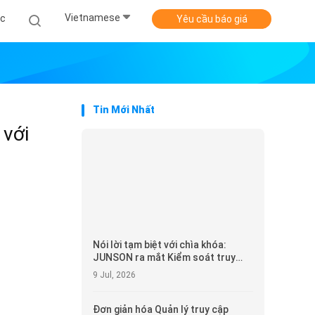
Vietnamese
ức
Yêu cầu báo giá
Tin Mới Nhất
 với
Nói lời tạm biệt với chìa khóa:
JUNSON ra mắt Kiểm soát truy
cập WiFi vân tay chống nước IP66
9 Jul, 2026
để bảo mật thông minh hơn
Đơn giản hóa Quản lý truy cập