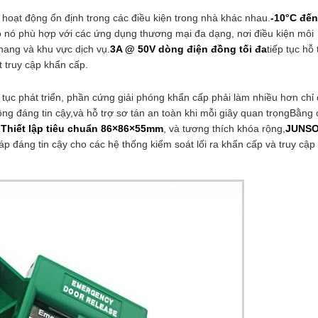
 hoạt động ổn định trong các điều kiện trong nhà khác nhau.
-10°C đến
o nó phù hợp với các ứng dụng thương mại đa dạng, nơi điều kiện môi
hang và khu vực dịch vụ.
3A @ 50V dòng điện đồng tối đa
tiếp tục hỗ 
t truy cập khẩn cấp.
 tục phát triển, phần cứng giải phóng khẩn cấp phải làm nhiều hơn chỉ
động đáng tin cậy,và hỗ trợ sơ tán an toàn khi mỗi giây quan trọngBằng
,
Thiết lập tiêu chuẩn 86×86×55mm
, và tương thích khóa rộng,
JUNS
áp đáng tin cậy cho các hệ thống kiểm soát lối ra khẩn cấp và truy cập