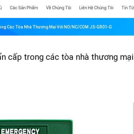
ủ
Các Sản Phẩm
Về Chúng Tôi
Liên Hệ Chúng Tôi
Tin T
rong Các Tòa Nhà Thương Mại Với NO/NC/COM JS-GR01-G
n cấp trong các tòa nhà thương mại