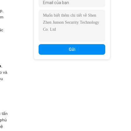
p,
âm
ặc
Gửi
p
,
p và
êu
c tấn
 phù
hệ