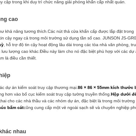
uy cập trong khi duy trì chức năng giải phóng khẩn cấp nhất quán.
ông cao
hư khả năng tương thích.Các nút thả cửa khẩn cấp được lắp đặt trong
tin cậy ngay cả trong môi trường sử dụng tần số cao. JUNSON JS-GR
kỳ
, hỗ trợ độ tin cậy hoạt động lâu dài trong các tòa nhà văn phòng, tr
i lưu lượng cao khác.Điều này làm cho nó đặc biệt phù hợp với các dự
m là điều cần thiết.
hiệp
các dự án kiểm soát truy cập thương mại.
86 × 86 × 55mm kích thước
g hơn vào bố cục kiểm soát truy cập tường truyền thống.
Hộp dưới đ
 khai cho các nhà thầu và các nhóm dự án, đặc biệt là trong môi trường 
húc bấm cát
cũng cung cấp một vẻ ngoài sạch sẽ và chuyên nghiệp ph
 khác nhau