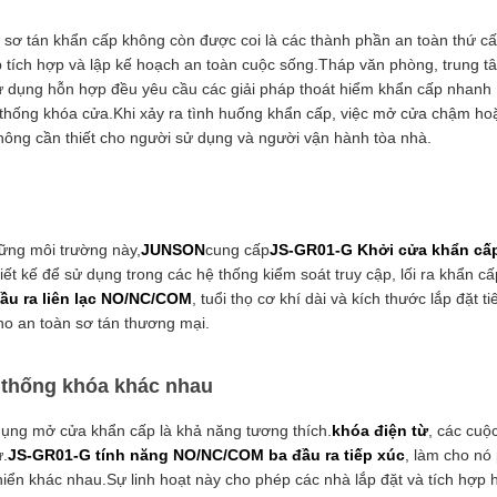
 sơ tán khẩn cấp không còn được coi là các thành phần an toàn thứ cấ
p tích hợp và lập kế hoạch an toàn cuộc sống.Tháp văn phòng, trung t
ử dụng hỗn hợp đều yêu cầu các giải pháp thoát hiểm khẩn cấp nhanh
ệ thống khóa cửa.Khi xảy ra tình huống khẩn cấp, việc mở cửa chậm ho
không cần thiết cho người sử dụng và người vận hành tòa nhà.
hững môi trường này,
JUNSON
cung cấp
JS-GR01-G Khởi cửa khẩn cấ
ết kế để sử dụng trong các hệ thống kiểm soát truy cập, lối ra khẩn cấ
ầu ra liên lạc NO/NC/COM
, tuổi thọ cơ khí dài và kích thước lắp đặt ti
ho an toàn sơ tán thương mại.
 thống khóa khác nhau
dụng mở cửa khẩn cấp là khả năng tương thích.
khóa điện từ
, các cuộ
ử.
JS-GR01-G tính năng NO/NC/COM ba đầu ra tiếp xúc
, làm cho nó
hiển khác nhau.Sự linh hoạt này cho phép các nhà lắp đặt và tích hợp 