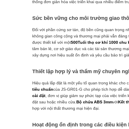
thống đơn giản hóa việc triển khai qua nhiều điểm tr
Sức bền vững cho môi trường giao th
Đối với phần cứng sơ tán, độ bền cũng quan trọng n
không gian công cộng và thương mại phải vẫn đáng 
được thiết kế với một
500Tuổi thọ cơ khí 1000 chu 
tâm bán lẻ, cơ sở giáo dục và các tài sản thương mạ
xây dựng nơi hiệu suất ổn định và yêu cầu bảo trì giả
Thiết lập hợp lý và thẩm mỹ chuyên ng
Hiệu quả lắp đặt là một yếu tố quan trọng khác cho 
tiêu chuẩn
của JS-GR01-G cho phép tích hợp dễ dàn
cài đặt
, đơn vị giúp giảm sự phức tạp của việc triển
đặt sau hoặc nhiều cửa.
Bộ chứa ABS 3mm
với
Kết t
hợp với nội thất thương mại hiện đại.
Hoạt động ổn định trong các điều kiện